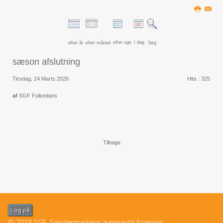
efter uge
I dag
efter år
efter måned
Søg
sæson afslutning
Tirsdag, 24 Marts 2026
Hits
: 325
af
SGF Folkedans
Tilbage
Log på
© 2018 SGF. Søndermarkens gymnastik forening..