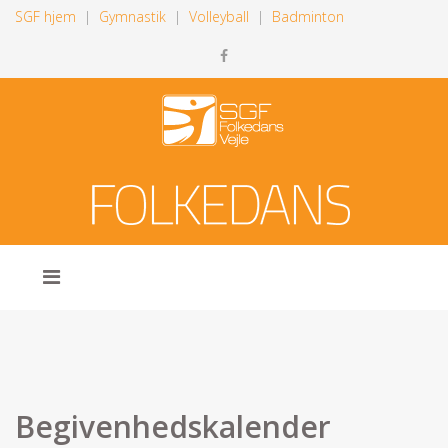
SGF hjem
|
Gymnastik
|
Volleyball
|
Badminton
Begivenhedskalender