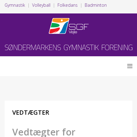
Gymnastik
|
Volleyball
|
Folkedans
|
Badminton
VEDTÆGTER
Vedtægter for