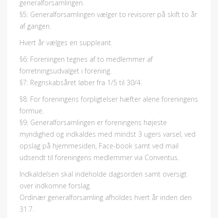
generalforsamlingen.
§5: Generalforsamlingen vælger to revisorer på skift to år
af gangen.
Hvert år vælges en suppleant.
§6: Foreningen tegnes af to medlemmer af
forretningsudvalget i forening.
§7: Regnskabsåret løber fra 1/5 til 30/4.
§8: For foreningens forpligtelser hæfter alene foreningens
formue.
§9: Generalforsamlingen er foreningens højeste
myndighed og indkaldes med mindst 3 ugers varsel, ved
opslag på hjemmesiden, Face-book samt ved mail
udsendt til foreningens medlemmer via Conventus.
Indkaldelsen skal indeholde dagsorden samt oversigt
over indkomne forslag.
Ordinær generalforsamling afholdes hvert år inden den
31.7.