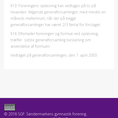
§13: Foreningens opløsning kan vedtages på to på
hinanden følgende generalforsamlinger, med mindst en
måneds mellemrum, når der på begge
generalforsamlinger har været 2/3 flertal for forslaget.
§14: Efterlader foreningen sig formue ved opløsning,
træffer sidste generalforsamling beslutning om
anvendelse af formuen.
Vedtaget på generalforsamlingen, den 7. april 2003
Log på
© 2018 SGF. Søndermarkens gymnastik forening..