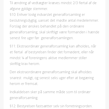
Til ændring af vedtægter kræves mindst 2/3 flertal af de
afgivne gyldige stemmer.
§10: Enhver lovlig indvarslet generalforsamling er
beslutningsdygtig, uanset det mødte antal medelemmer.
Forslag der ønskes behandlet på den ordinære
generalforsamling, skal skriftligt være formanden i hænde
senest fire uger før generalforsamlingen.
§11: Ekstraordinær generalforsamling kan afholdes, når
et flertal af bestyrelsen finder det fornødent, eller når
mindst ¼ af foreningens aktive medlemmer stiller
skriftlig krav herom.
Den ekstraordinære generalforsamling skal afholdes
snarest muligt, og senest seks uger efter at begæring
herom er fremsat.
Indkaldelsen sker på samme måde som til ordinær
generalforsamling.
§12: Bestyrelsen fastsætter selv sin forretningsorden.